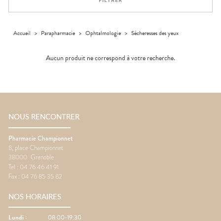
FILTRER
médicaux
Corps
Homme
Solaire
Accueil
>
Parapharmacie
>
Ophtalmologie
>
Sécheresses des yeux
Visage
Aucun produit ne correspond à votre recherche.
NOUS RENCONTRER
Pharmacie Championnet
8, place Championnet
38000
Grenoble
Tel :
04 76 46 41 91
Fax :
04 76 85 35 82
NOS HORAIRES
Lundi
:
08:00-19:30