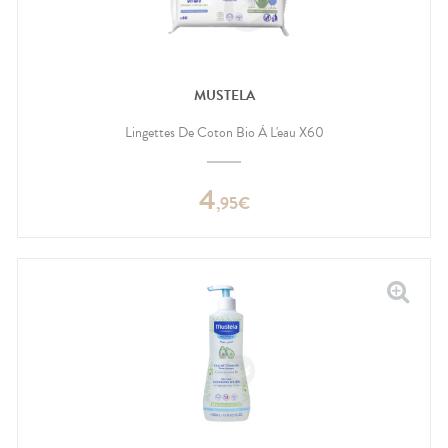
MUSTELA
Lingettes De Coton Bio À L'eau X60
4
,
95
€