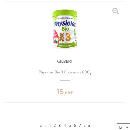
GILBERT
Physiolac Bio 3 Croissance 800g
15
,
65
€
‹‹
‹
1
2
3
4
5
6
7
›
››