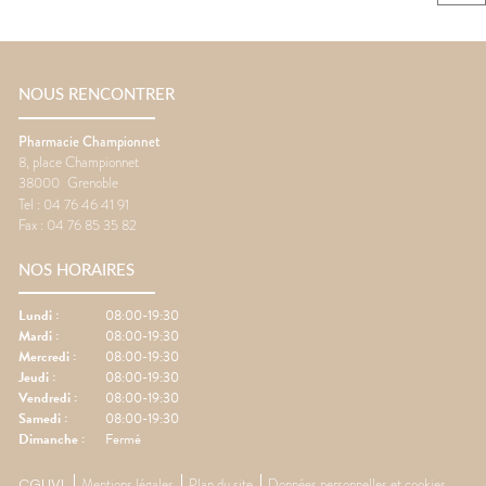
NOUS RENCONTRER
Pharmacie Championnet
8, place Championnet
38000
Grenoble
Tel :
04 76 46 41 91
Fax :
04 76 85 35 82
NOS HORAIRES
Lundi
:
08:00-19:30
Mardi
:
08:00-19:30
Mercredi
:
08:00-19:30
Jeudi
:
08:00-19:30
Vendredi
:
08:00-19:30
Samedi
:
08:00-19:30
Dimanche
:
Fermé
CGUVL
Mentions légales
Plan du site
Données personnelles et cookies