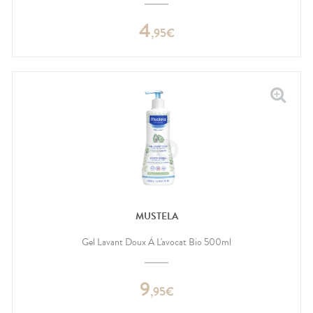
4
,
95
€
MUSTELA
Gel Lavant Doux À L'avocat Bio 500ml
9
,
95
€