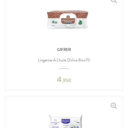
GIFRER
Lingettes À L'huile D'olive Biox70
4
,
95
€