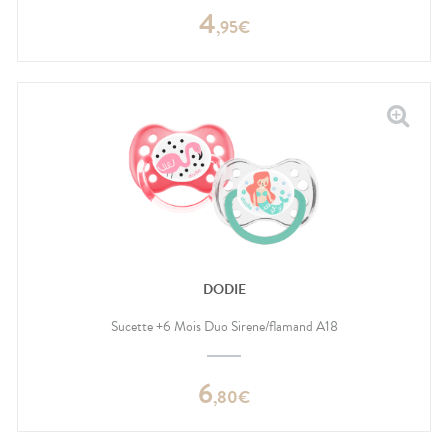
4
,
95
€
DODIE
Sucette +6 Mois Duo Sirene/flamand A18
6
,
80
€