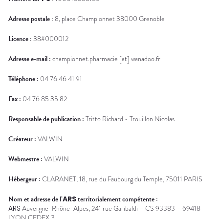
médicaux
Corps
Adresse postale :
8, place Championnet 38000 Grenoble
Homme
Solaire
Licence :
38#000012
Visage
Adresse e-mail :
championnet.pharmacie [at] wanadoo.fr
Téléphone :
04 76 46 41 91
Fax :
04 76 85 35 82
Responsable de publication :
Tritto Richard - Trouillon Nicolas
Créateur :
VALWIN
Webmestre :
VALWIN
Hébergeur :
CLARANET
, 18, rue du Faubourg du Temple, 75011
PARIS
Nom et adresse de l’
ARS
territorialement compétente :
ARS
Auvergne-Rhône-Alpes, 241 rue Garibaldi – CS 93383 – 69418
LYON CEDEX 3