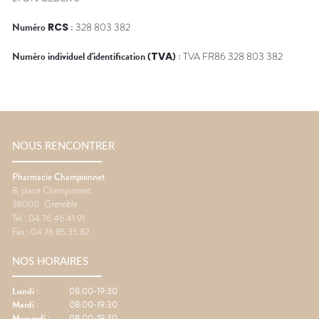
Numéro
RCS
:
328 803 382
Numéro individuel d'identification (
TVA
) :
TVA FR86 328 803 382
NOUS RENCONTRER
Pharmacie Championnet
8, place Championnet
38000
Grenoble
Tel :
04 76 46 41 91
Fax :
04 76 85 35 82
NOS HORAIRES
Lundi
:
08:00-19:30
Mardi
:
08:00-19:30
Mercredi
:
08:00-19:30