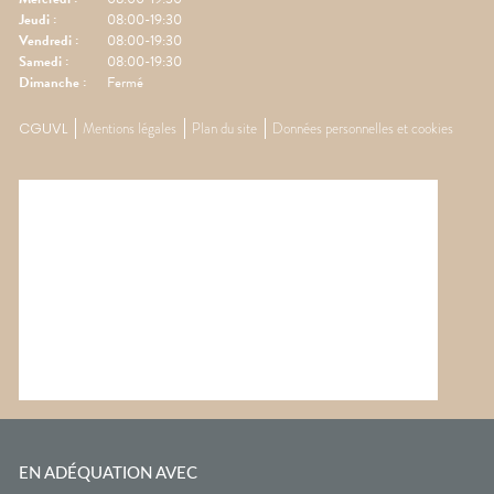
Jeudi
:
08:00-19:30
Vendredi
:
08:00-19:30
Samedi
:
08:00-19:30
Dimanche
:
Fermé
CGUVL
Mentions légales
Plan du site
Données personnelles et cookies
EN ADÉQUATION AVEC