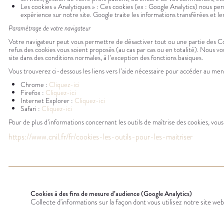
Les cookies « Analytiques » : Ces cookies (ex : Google Analytics) nous perm
expérience sur notre site. Google traite les informations transférées et 
Paramétrage de votre navigateur
Votre navigateur peut vous permettre de désactiver tout ou une partie des Coo
refus des cookies vous soient proposés (au cas par cas ou en totalité). Nous vo
site dans des conditions normales, à l’exception des fonctions basiques.
Vous trouverez ci-dessous les liens vers l’aide nécessaire pour accéder au men
Chrome :
Cliquez-ici
Firefox :
Cliquez-ici
Internet Explorer :
Cliquez-ici
Safari :
Cliquez-ici
Pour de plus d’informations concernant les outils de maîtrise des cookies, vous
https://www.cnil.fr/fr/cookies-les-outils-pour-les-maitriser
Cookies à des fins de mesure d’audience (Google Analytics)
Collecte d'informations sur la façon dont vous utilisez notre site web