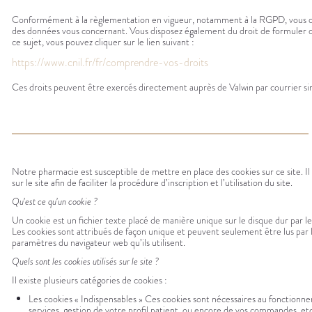
Conformément à la règlementation en vigueur, notamment à la RGPD, vous dispos
des données vous concernant. Vous disposez également du droit de formuler d
ce sujet, vous pouvez cliquer sur le lien suivant :
https://www.cnil.fr/fr/comprendre-vos-droits
Ces droits peuvent être exercés directement auprès de Valwin par courrier si
Notre pharmacie est susceptible de mettre en place des cookies sur ce site. Il s
sur le site afin de faciliter la procédure d’inscription et l’utilisation du site.
Qu’est ce qu’un cookie ?
Un cookie est un fichier texte placé de manière unique sur le disque dur par l
Les cookies sont attribués de façon unique et peuvent seulement être lus par le 
paramètres du navigateur web qu’ils utilisent.
Quels sont les cookies utilisés sur le site ?
Il existe plusieurs catégories de cookies :
Les cookies « Indispensables » Ces cookies sont nécessaires au fonctionneme
services, gestion de votre profil patient, ou encore de vos commandes, etc.