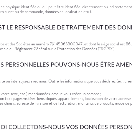
e physique identifiée ou qui peut être identifiée, directement ou indirectement,
ro client ou de commande, données de localisation etc.).
ST LE RESPONSABLE DE TRAITEMENT DES DON
ce et des Sociétés au numéro 79145065300047, et dont le siège social est 86, q
pplicable du Règlement Général sur la Protection des Données (“RGPD”).
S PERSONNELLES POUVONS-NOUS ÊTRE AMENÉ
ite ou interagissez avec nous. Outre les informations que vous déclarez (ex : créa
 votre sexe, etc.) mentionnées lorsque vous créez un compte ;
n (ex : pages visitées, liens cliqués, appareillement, localisation de votre adresse I
icles choisis, adresse de livraison et de facturation, montants de produits, mode d
I COLLECTONS-NOUS VOS DONNÉES PERSON