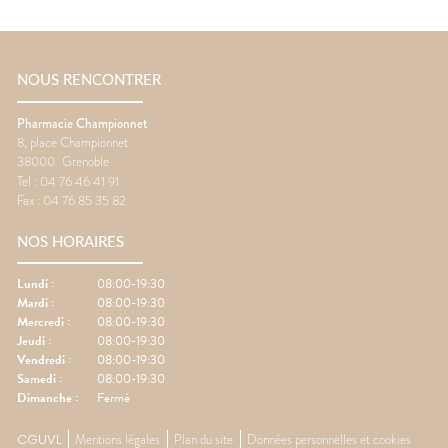
NOUS RENCONTRER
Pharmacie Championnet
8, place Championnet
38000
Grenoble
Tel :
04 76 46 41 91
Fax :
04 76 85 35 82
NOS HORAIRES
Lundi
:
08:00-19:30
Mardi
:
08:00-19:30
Mercredi
:
08:00-19:30
Jeudi
:
08:00-19:30
Vendredi
:
08:00-19:30
Samedi
:
08:00-19:30
Dimanche
:
Fermé
CGUVL
Mentions légales
Plan du site
Données personnelles et cookies