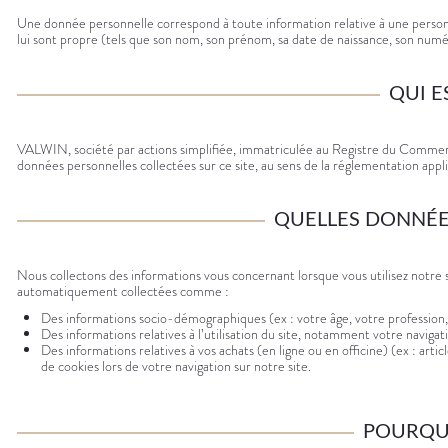
médicaux
Corps
Une donnée personnelle correspond à toute information relative à une personn
lui sont propre (tels que son nom, son prénom, sa date de naissance, son numé
Homme
Solaire
Visage
QUI E
VALWIN, société par actions simplifiée, immatriculée au Registre du Commer
données personnelles collectées sur ce site, au sens de la réglementation a
QUELLES DONNÉE
Nous collectons des informations vous concernant lorsque vous utilisez notre s
automatiquement collectées comme :
Des informations socio-démographiques (ex : votre âge, votre profession,
Des informations relatives à l’utilisation du site, notamment votre navigatio
Des informations relatives à vos achats (en ligne ou en officine) (ex : art
de cookies lors de votre navigation sur notre site.
POURQUO