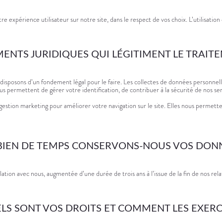
expérience utilisateur sur notre site, dans le respect de vos choix. L’utilisatio
ENTS JURIDIQUES QUI LÉGITIMENT LE TRAIT
posons d’un fondement légal pour le faire. Les collectes de données personnelles
us permettent de gérer votre identification, de contribuer à la sécurité de nos ser
 gestion marketing pour améliorer votre navigation sur le site. Elles nous permette
IEN DE TEMPS CONSERVONS-NOUS VOS DONN
on avec nous, augmentée d’une durée de trois ans à l’issue de la fin de nos relatio
LS SONT VOS DROITS ET COMMENT LES EXERC