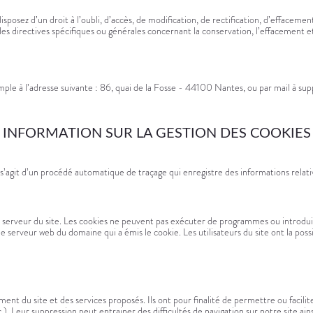
ez d’un droit à l’oubli, d’accès, de modification, de rectification, d’effacement
es directives spécifiques ou générales concernant la conservation, l’effacement
mple à l’adresse suivante : 86, quai de la Fosse - 44100 Nantes, ou par mail à s
INFORMATION SUR LA GESTION DES COOKIES
’agit d’un procédé automatique de traçage qui enregistre des informations relatives 
e serveur du site. Les cookies ne peuvent pas exécuter de programmes ou introduir
serveur web du domaine qui a émis le cookie. Les utilisateurs du site ont la possib
nt du site et des services proposés. Ils ont pour finalité de permettre ou faciliter
). Leur suppression peut entrainer des difficultés de navigation sur notre site ai