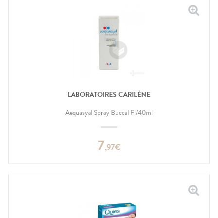
LABORATOIRES CARILÈNE
Aequasyal Spray Buccal Fl/40ml
7
,
97
€