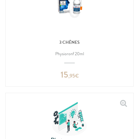
3 CHÊNES
Physioronf 20ml
15
,
95
€