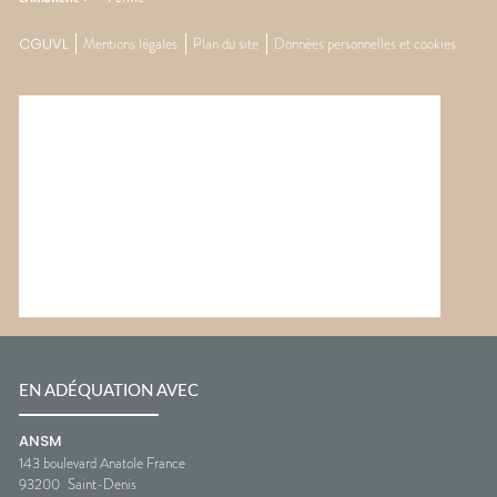
CGUVL
Mentions légales
Plan du site
Données personnelles et cookies
EN ADÉQUATION AVEC
ANSM
143 boulevard Anatole France
93200
Saint-Denis