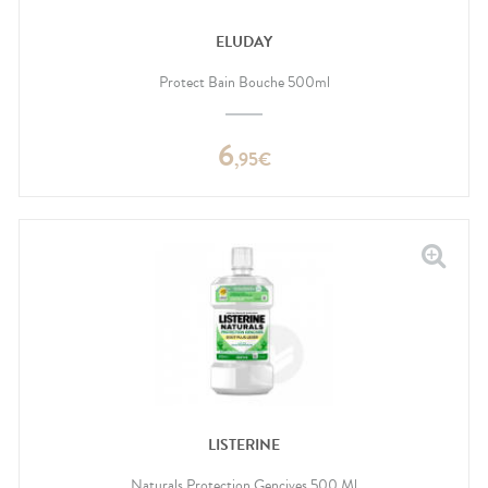
ELUDAY
Protect Bain Bouche 500ml
6
,
95
€
LISTERINE
Naturals Protection Gencives 500 Ml