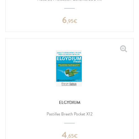
6
,
95
€
ELGYDIUM
Pastilles Breath Pocket X12
4
,
65
€