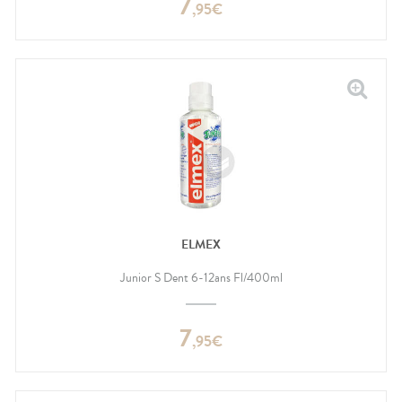
7
,
95
€
ELMEX
Junior S Dent 6-12ans Fl/400ml
7
,
95
€