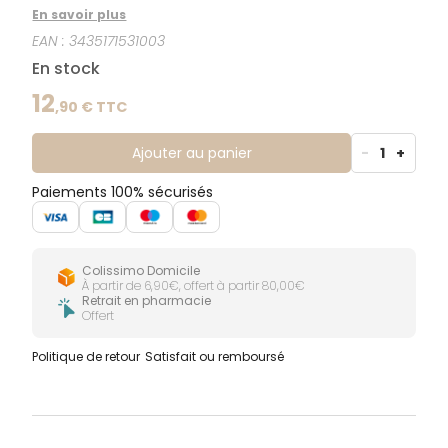
Leslaboratoires Quies ont mis au point un spray
En savoir plus
buccal anti-ronflement, aromatisé au miel et au
EAN :
3435171531003
citron,agissant directement sur ce type de problème.
En stock
12
,
90
€ TTC
Ajouter au panier
-
1
+
Paiements 100% sécurisés
Colissimo Domicile
À partir de 6,90€, offert à partir 80,00€
Retrait en pharmacie
Offert
Politique de retour
Satisfait ou remboursé