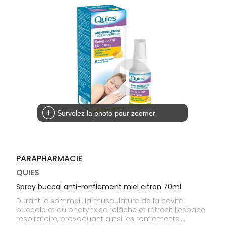
médicaux
Corps
Homme
Solaire
Visage
Survolez la photo pour zoomer
PARAPHARMACIE
QUIES
Spray buccal anti-ronflement miel citron 70ml
Durant le sommeil, la musculature de la cavité
buccale et du pharynx se relâche et rétrécit l’espace
respiratoire, provoquant ainsi les ronflements.