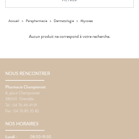
FILTRER
médicaux
Corps
Homme
Solaire
Accueil
>
Parapharmacie
>
Dermatologie
>
Mycoses
Visage
Aucun produit ne correspond à votre recherche.
NOUS RENCONTRER
Pharmacie Championnet
8, place Championnet
38000
Grenoble
Tel :
04 76 46 41 91
Fax :
04 76 85 35 82
NOS HORAIRES
Lundi
:
08:00-19:30