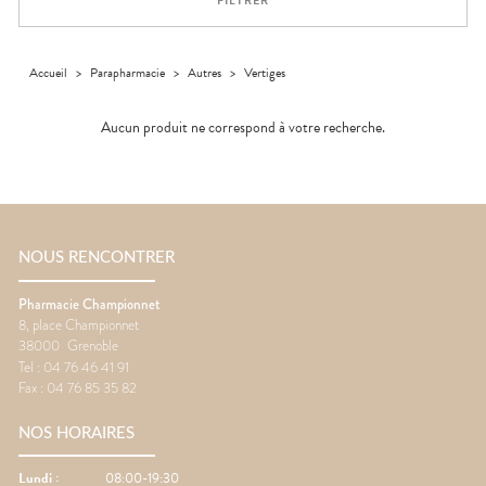
FILTRER
médicaux
Corps
Homme
Solaire
Accueil
>
Parapharmacie
>
Autres
>
Vertiges
Visage
Aucun produit ne correspond à votre recherche.
NOUS RENCONTRER
Pharmacie Championnet
8, place Championnet
38000
Grenoble
Tel :
04 76 46 41 91
Fax :
04 76 85 35 82
NOS HORAIRES
Lundi
:
08:00-19:30