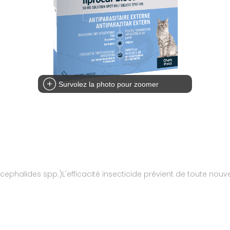
Survolez la photo pour zoomer
ephalides spp.)L'efficacité insecticide prévient de toute nouv