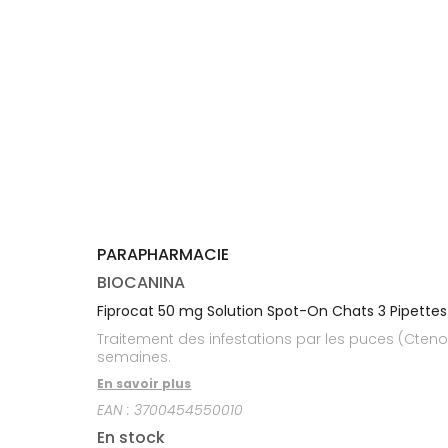
médicaux
Corps
Homme
Solaire
Visage
PARAPHARMACIE
BIOCANINA
Fiprocat 50 mg Solution Spot-On Chats 3 Pipettes
Traitement des infestations par les puces (Ctenoc
semaines.
En savoir plus
EAN :
3700454550010
En stock