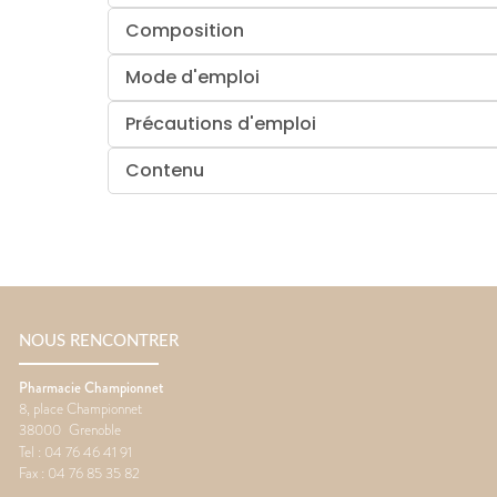
Composition
Mode d'emploi
Précautions d'emploi
Contenu
NOUS RENCONTRER
Pharmacie Championnet
8, place Championnet
38000
Grenoble
Tel :
04 76 46 41 91
Fax :
04 76 85 35 82