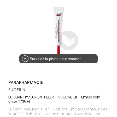
médicaux
Corps
Homme
Solaire
Visage
Survolez la photo pour zoomer
PARAPHARMACIE
EUCERIN
EUCERIN HYALURON-FILLER + VOLUME LIFT Emuls soin
yeux T/15ml
Eucerin Hyaluron-Filler + Volume-Lift Soin Contour des
Yeux SPF 15 15 ml est un soin conçu pour cibler les