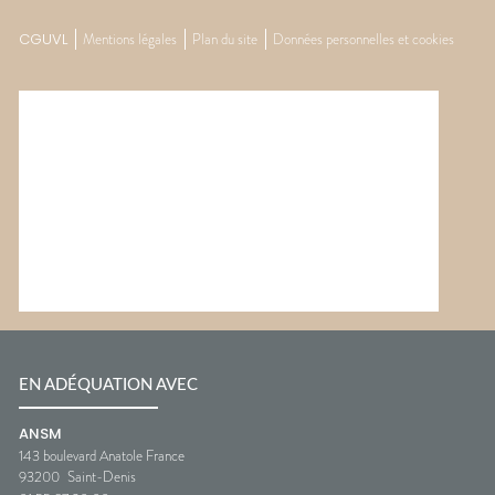
CGUVL
Mentions légales
Plan du site
Données personnelles et cookies
EN ADÉQUATION AVEC
ANSM
143 boulevard Anatole France
93200
Saint-Denis