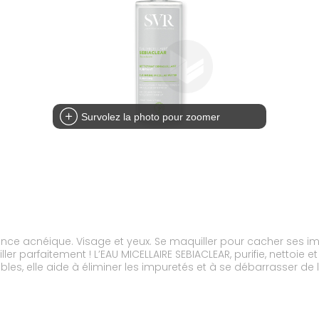
Survolez la photo pour zoomer
ance acnéique. Visage et yeux. Se maquiller pour cacher ses i
ler parfaitement ! L’EAU MICELLAIRE SEBIACLEAR, purifie, nettoie
les, elle aide à éliminer les impuretés et à se débarrasser 