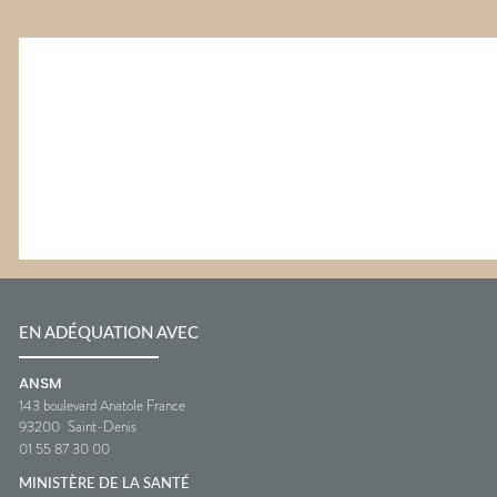
EN ADÉQUATION AVEC
ANSM
143 boulevard Anatole France
93200
Saint-Denis
01 55 87 30 00
MINISTÈRE DE LA SANTÉ