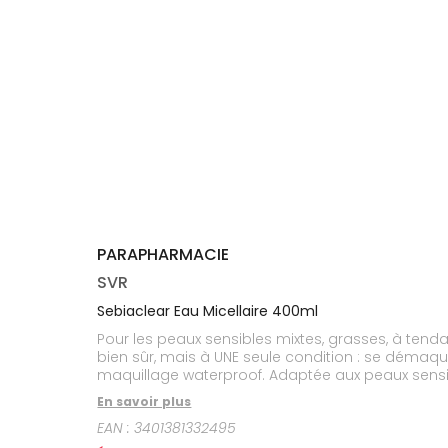
médicaux
Corps
Homme
Solaire
Visage
PARAPHARMACIE
SVR
Sebiaclear Eau Micellaire 400ml
Pour les peaux sensibles mixtes, grasses, à tend
bien sûr, mais à UNE seule condition : se démaquil
maquillage waterproof. Adaptée aux peaux sensib
pour laisser la peau nette et fraîche.
En savoir plus
EAN :
3401381332495