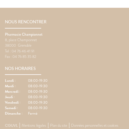
NOUS RENCONTRER
Pharmacie Championnet
8, place Championnet
38000
Grenoble
Tel :
04 76 46 41 91
Fax :
04 76 85 35 82
NOS HORAIRES
Lundi
:
08:00-19:30
Mardi
:
08:00-19:30
Mercredi
:
08:00-19:30
Jeudi
:
08:00-19:30
Vendredi
:
08:00-19:30
Samedi
:
08:00-19:30
Dimanche
:
Fermé
CGUVL
Mentions légales
Plan du site
Données personnelles et cookies