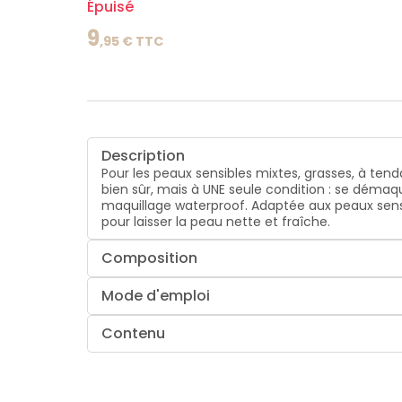
Épuisé
9
,
95
€ TTC
Description
Pour les peaux sensibles mixtes, grasses, à ten
bien sûr, mais à UNE seule condition : se démaqu
maquillage waterproof. Adaptée aux peaux sensi
pour laisser la peau nette et fraîche.
Composition
Mode d'emploi
Contenu