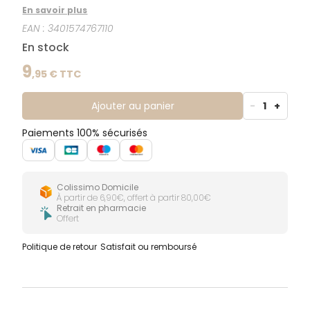
quotidiennement, elle nettoie en douceur le visage et
En savoir plus
les yeux.
EAN :
3401574767110
En stock
9
,
95
€ TTC
Ajouter au panier
-
1
+
Paiements 100% sécurisés
Colissimo Domicile
À partir de 6,90€, offert à partir 80,00€
Retrait en pharmacie
Offert
Politique de retour
Satisfait ou remboursé