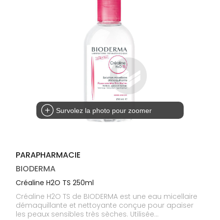
médicaux
Corps
Homme
Solaire
Visage
Survolez la photo pour zoomer
PARAPHARMACIE
BIODERMA
Créaline H2O TS 250ml
Créaline H2O TS de BIODERMA est une eau micellaire
démaquillante et nettoyante conçue pour apaiser
les peaux sensibles très sèches. Utilisée