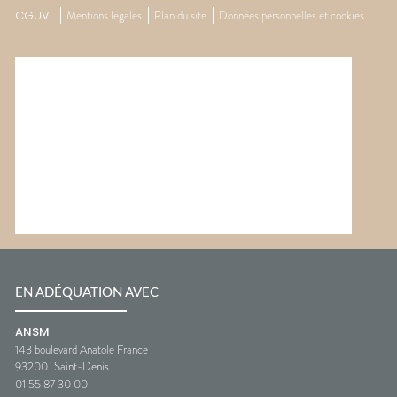
CGUVL
Mentions légales
Plan du site
Données personnelles et cookies
EN ADÉQUATION AVEC
ANSM
143 boulevard Anatole France
93200
Saint-Denis
01 55 87 30 00