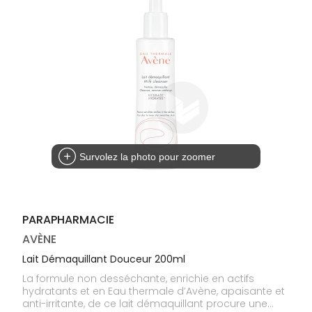
médicaux
Corps
Homme
Solaire
Visage
Survolez la photo pour zoomer
PARAPHARMACIE
AVÈNE
Lait Démaquillant Douceur 200ml
La formule non desséchante, enrichie en actifs
hydratants et en Eau thermale d’Avène, apaisante et
anti-irritante, de ce lait démaquillant procure une