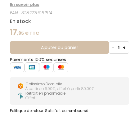
sensation de confort aux peaux sensibles sèches à
En savoir plus
très sèches. Ces tensio-actifs doux éliminent les
EAN :
3282779051514
impuretés et hydratent la peau. Sa texture fluide et
veloutée fond sur la peau. Soin confort, il laisse un
En stock
voile de fraîcheur et de douceur sur le visage.
17
,
95
€ TTC
Ajouter au panier
-
1
+
Paiements 100% sécurisés
Colissimo Domicile
À partir de 6,90€, offert à partir 80,00€
Retrait en pharmacie
Offert
Politique de retour
Satisfait ou remboursé