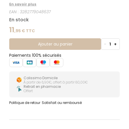
bactérienne.AsséchantRéparateurAssainissantNourrisson
En savoir plus
enfants, adultesSans alcool.
EAN :
3282779048637
En stock
11
,
95
€ TTC
Ajouter au panier
-
1
+
Paiements 100% sécurisés
Colissimo Domicile
À partir de 6,90€, offert à partir 80,00€
Retrait en pharmacie
Offert
Politique de retour
Satisfait ou remboursé