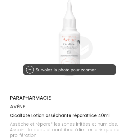
médicaux
Corps
Homme
Solaire
Visage
Survolez la photo pour zoomer
PARAPHARMACIE
AVÈNE
Cicalfate Lotion asséchante réparatrice 40ml
Assèche et répare* les zones irritées et humides.
Assainit la peau et contribue à limiter le risque de
prolifération