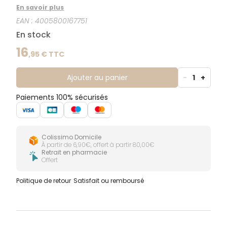
cutanée. Sans parfum et sans conservateur, il
En savoir plus
adoucit et protège la peau, accélère le processus de
EAN :
4005800167751
reconstruction de la peau abîmée par des
traitements tels que la radiothérapie ou des
En stock
interventions dermatologiques superficielles (peeling,
laser...). Il agit en créant une barrière protectrice
16
,
95
€ TTC
semi-occlusive sur la peau. Non comédogène, sans
colorant. Convient aux bébés.
Ajouter au panier
-
1
+
Paiements 100% sécurisés
Colissimo Domicile
À partir de 6,90€, offert à partir 80,00€
Retrait en pharmacie
Offert
Politique de retour
Satisfait ou remboursé