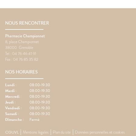
NOUS RENCONTRER
Pharmacie Championnet
8, place Championnet
38000
Grenoble
Tel :
04 76 46 41 91
Fax :
04 76 85 35 82
NOS HORAIRES
Lundi
:
08:00-19:30
Mardi
:
08:00-19:30
Mercredi
:
08:00-19:30
Jeudi
:
08:00-19:30
Vendredi
:
08:00-19:30
Samedi
:
08:00-19:30
Dimanche
:
Fermé
CGUVL
Mentions légales
Plan du site
Données personnelles et cookies