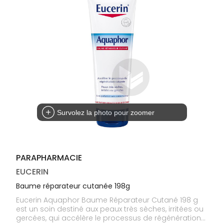
médicaux
Corps
Homme
Solaire
Visage
Survolez la photo pour zoomer
PARAPHARMACIE
EUCERIN
Baume réparateur cutanée 198g
Eucerin Aquaphor Baume Réparateur Cutané 198 g
est un soin destiné aux peaux très sèches, irritées ou
gercées, qui accélère le processus de régénération