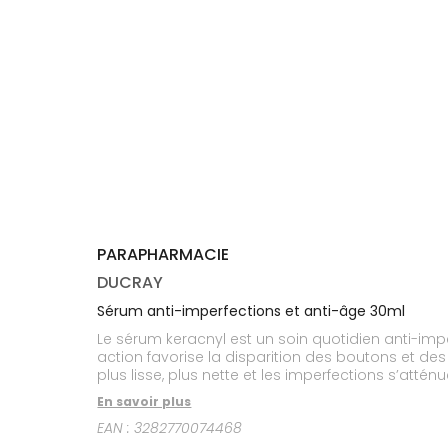
médicaux
Corps
Homme
Solaire
Visage
PARAPHARMACIE
DUCRAY
Sérum anti-imperfections et anti-âge 30ml
Le sérum keracnyl est un soin quotidien anti-im
action favorise la disparition des boutons et des 
plus lisse, plus nette et les imperfections s’att
En savoir plus
EAN :
3282770074468