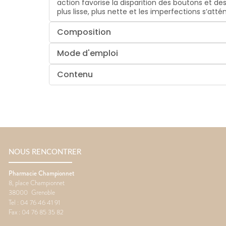
action favorise la disparition des boutons et des
plus lisse, plus nette et les imperfections s’at
Composition
Mode d'emploi
Contenu
NOUS RENCONTRER
Pharmacie Championnet
8, place Championnet
38000
Grenoble
Tel :
04 76 46 41 91
Fax :
04 76 85 35 82