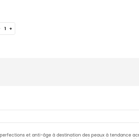
-
1
+
mperfections et anti-âge à destination des peaux à tendance ac