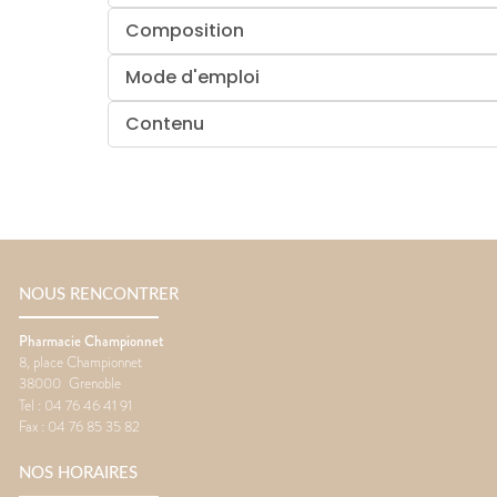
Composition
Mode d'emploi
Contenu
NOUS RENCONTRER
Pharmacie Championnet
8, place Championnet
38000
Grenoble
Tel :
04 76 46 41 91
Fax :
04 76 85 35 82
NOS HORAIRES