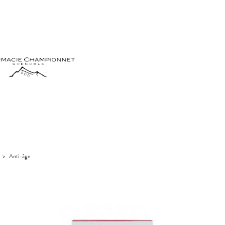
>
Anti-âge