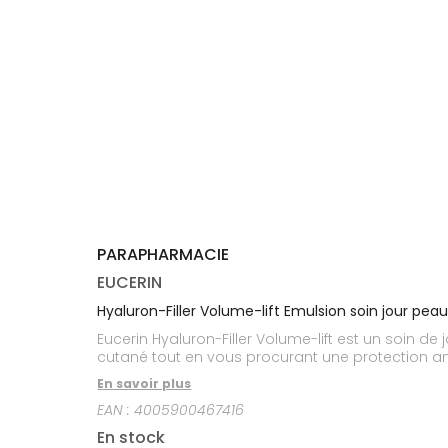
médicaux
Corps
Homme
Solaire
Visage
PARAPHARMACIE
EUCERIN
Hyaluron-Filler Volume-lift Emulsion soin jour pe
Eucerin Hyaluron-Filler Volume-lift est un soin d
cutané tout en vous procurant une protection ant
En savoir plus
EAN :
4005900467416
En stock