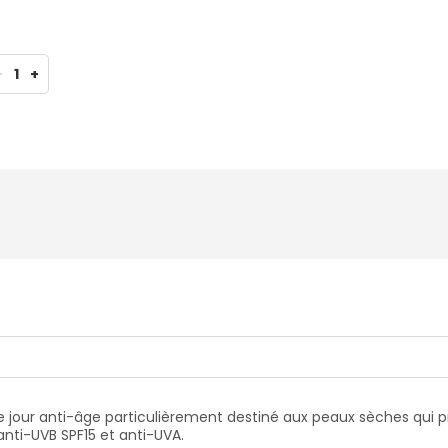
-
1
+
 de jour anti-âge particulièrement destiné aux peaux sèches qui 
nti-UVB SPF15 et anti-UVA.