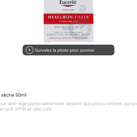
Survolez la photo pour zoomer
au sèche 50ml
e jour anti-âge particulièrement destiné aux peaux sèches qui 
i-UVB SPF15 et anti-UVA.