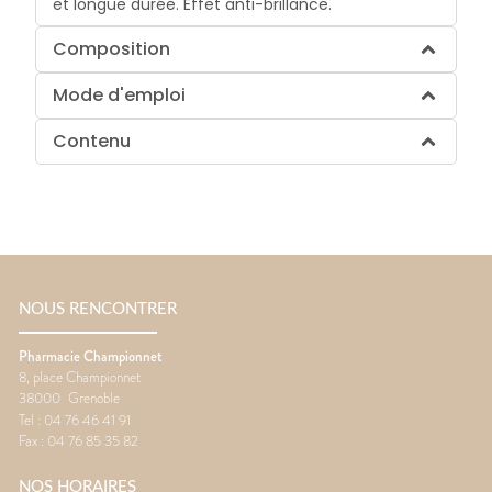
et longue durée. Effet anti-brillance.
Composition
Mode d'emploi
Contenu
NOUS RENCONTRER
Pharmacie Championnet
8, place Championnet
38000
Grenoble
Tel :
04 76 46 41 91
Fax :
04 76 85 35 82
NOS HORAIRES