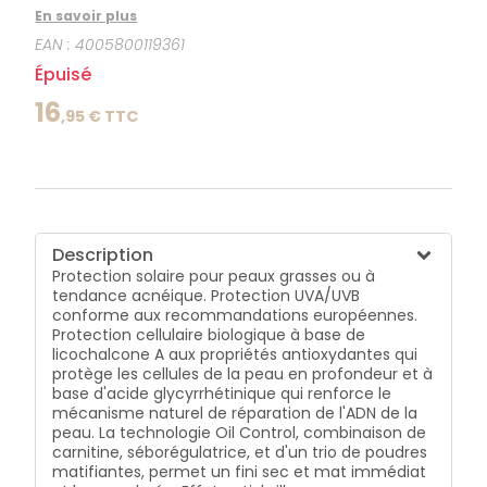
cellulaire biologique à base de licochalcone A aux
En savoir plus
propriétés antioxydantes qui protège les cellules de
EAN :
4005800119361
la peau en profondeur et à base d'acide
glycyrrhétinique qui renforce le mécanisme naturel
Épuisé
de réparation de l'ADN de la peau. La technologie Oil
Control, combinaison de carnitine, séborégulatrice,
16
,
95
€ TTC
et d'un trio de poudres matifiantes, permet un fini sec
et mat immédiat et longue durée. Effet anti-brillance.
Description
Protection solaire pour peaux grasses ou à
tendance acnéique. Protection UVA/UVB
conforme aux recommandations européennes.
Protection cellulaire biologique à base de
licochalcone A aux propriétés antioxydantes qui
protège les cellules de la peau en profondeur et à
base d'acide glycyrrhétinique qui renforce le
mécanisme naturel de réparation de l'ADN de la
peau. La technologie Oil Control, combinaison de
carnitine, séborégulatrice, et d'un trio de poudres
matifiantes, permet un fini sec et mat immédiat