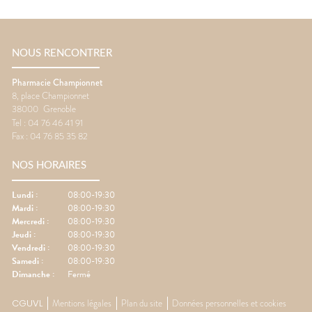
NOUS RENCONTRER
Pharmacie Championnet
8, place Championnet
38000
Grenoble
Tel :
04 76 46 41 91
Fax :
04 76 85 35 82
NOS HORAIRES
Lundi
:
08:00-19:30
Mardi
:
08:00-19:30
Mercredi
:
08:00-19:30
Jeudi
:
08:00-19:30
Vendredi
:
08:00-19:30
Samedi
:
08:00-19:30
Dimanche
:
Fermé
CGUVL
Mentions légales
Plan du site
Données personnelles et cookies