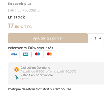
texture légère non-grasse hydrate(2) et protège
En savoir plus
durablement.Formulé avec : Eau thermale de Jonzac
EAN :
3517360011531
apaisante : 15%, Acide hyaluronique(1) naturel
hydratant(2), Extrait d'algue(1) qui améliore la tonicité
En stock
de la peau. (1)Reconnu pour ses propriétés -
(2)Hydratation des couches supérieures de
17
,
90
€ TTC
l'épiderme.Testé sous contrôle dermatologique -
Formulé pour minimiser les risques de réactions
allergiques.
Ajouter au panier
-
1
+
Paiements 100% sécurisés
Colissimo Domicile
À partir de 6,90€, offert à partir 80,00€
Retrait en pharmacie
Offert
Politique de retour
Satisfait ou remboursé