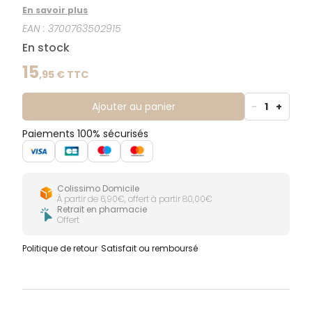
mamelons sensibles. Elle atténue les sensations de
En savoir plus
tiraillement dûes à la tétée. Elle apaise et nourrit les
EAN :
3700763502915
tissus des mamelons sensibles. La peau est plus
souple, plus douce et plus confortable. Sans parfum
En stock
ajouté, d'origine végétale et 100% d'origine naturelle,
le soin mamelons Dodie est sûr pour le nourrisson
15
,
95
€ TTC
qui peut téter directement au sein sans nécessité
d'ôter la crème au préalable.
Ajouter au panier
-
1
+
Paiements 100% sécurisés
Colissimo Domicile
À partir de 6,90€, offert à partir 80,00€
Retrait en pharmacie
Offert
Politique de retour
Satisfait ou remboursé