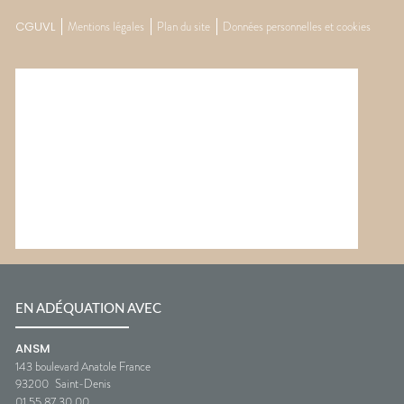
CGUVL
Mentions légales
Plan du site
Données personnelles et cookies
EN ADÉQUATION AVEC
ANSM
143 boulevard Anatole France
93200
Saint-Denis
01 55 87 30 00