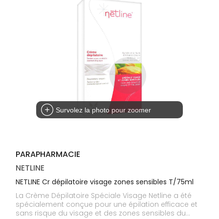
médicaux
Corps
Homme
Solaire
Visage
Survolez la photo pour zoomer
PARAPHARMACIE
NETLINE
NETLINE Cr dépilatoire visage zones sensibles T/75ml
La Crème Dépilatoire Spéciale Visage Netline a été
spécialement conçue pour une épilation efficace et
sans risque du visage et des zones sensibles du