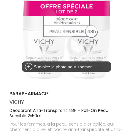
médicaux
Corps
Homme
Solaire
Visage
Survolez la photo pour zoomer
PARAPHARMACIE
VICHY
Déodorant Anti-Transpirant 48H - Roll-On Peau
Sensible 2x50ml
Pour les femmes, à la peau sensible et épilée, qui
cherchent à allier efficacité anti-transpirante et ultra-