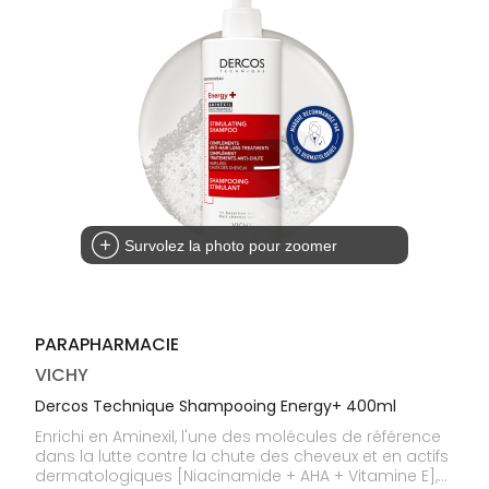
médicaux
Corps
Homme
Solaire
Visage
Survolez la photo pour zoomer
PARAPHARMACIE
VICHY
Dercos Technique Shampooing Energy+ 400ml
Enrichi en Aminexil, l'une des molécules de référence
dans la lutte contre la chute des cheveux et en actifs
dermatologiques [Niacinamide + AHA + Vitamine E],