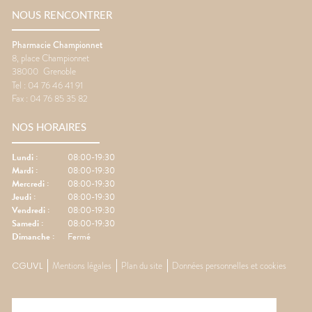
NOUS RENCONTRER
Pharmacie Championnet
8, place Championnet
38000
Grenoble
Tel :
04 76 46 41 91
Fax :
04 76 85 35 82
NOS HORAIRES
Lundi
:
08:00-19:30
Mardi
:
08:00-19:30
Mercredi
:
08:00-19:30
Jeudi
:
08:00-19:30
Vendredi
:
08:00-19:30
Samedi
:
08:00-19:30
Dimanche
:
Fermé
CGUVL
Mentions légales
Plan du site
Données personnelles et cookies