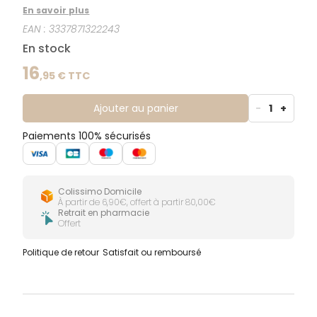
le shampooing Energy+ apporte un volume durable
En savoir plus
aux cheveux et aide à lutter contre la chute de
EAN :
3337871322243
cheveux*. Renforcés et revitalisés, les cheveux sont
visiblement plus forts de la racine aux pointes. * Due
En stock
à la casse.
16
,
95
€ TTC
Ajouter au panier
-
1
+
Paiements 100% sécurisés
Colissimo Domicile
À partir de 6,90€, offert à partir 80,00€
Retrait en pharmacie
Offert
Politique de retour
Satisfait ou remboursé