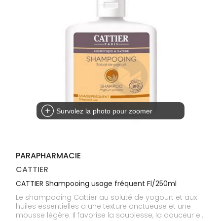
médicaux
Corps
Homme
Solaire
Visage
Survolez la photo pour zoomer
PARAPHARMACIE
CATTIER
CATTIER Shampooing usage fréquent Fl/250ml
Le shampooing Cattier au soluté de yogourt et aux
huiles essentielles a une texture onctueuse et une
mousse légère. Il favorise la souplesse, la douceur et