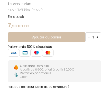
la brillance pour tout type de cheveux.
En savoir plus
EAN :
3283950910729
En stock
7
,
50
€ TTC
Ajouter au panier
-
1
+
Paiements 100% sécurisés
Colissimo Domicile
À partir de 6,90€, offert à partir 80,00€
Retrait en pharmacie
Offert
Politique de retour
Satisfait ou remboursé