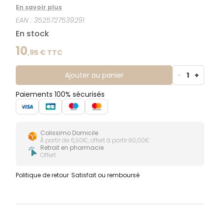
brillance des cheveux. Enrichie en protéines
En savoir plus
végétales, Color&Soin® colore parfaitement le
EAN :
3525727539291
cheveu tout en le rendant soyeux et ce, sans
l'alourdir !
En stock
10
,
95
€ TTC
Ajouter au panier
-
1
+
Paiements 100% sécurisés
Colissimo Domicile
À partir de 6,90€, offert à partir 80,00€
Retrait en pharmacie
Offert
Politique de retour
Satisfait ou remboursé