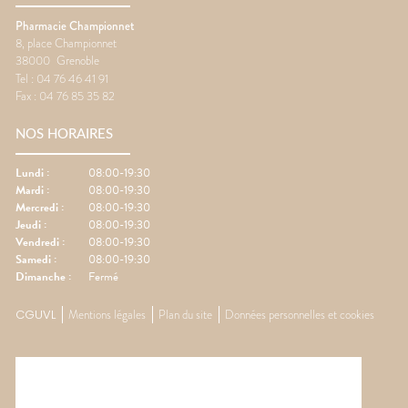
Pharmacie Championnet
8, place Championnet
38000
Grenoble
Tel :
04 76 46 41 91
Fax :
04 76 85 35 82
NOS HORAIRES
Lundi
:
08:00-19:30
Mardi
:
08:00-19:30
Mercredi
:
08:00-19:30
Jeudi
:
08:00-19:30
Vendredi
:
08:00-19:30
Samedi
:
08:00-19:30
Dimanche
:
Fermé
CGUVL
Mentions légales
Plan du site
Données personnelles et cookies