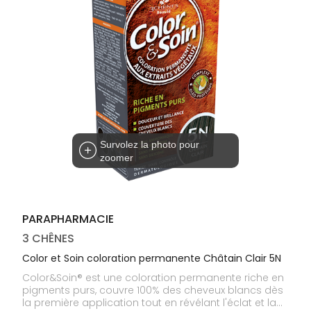
médicaux
Corps
Homme
Solaire
Visage
Survolez la photo pour
zoomer
PARAPHARMACIE
3 CHÊNES
Color et Soin coloration permanente Châtain Clair 5N
Color&Soin® est une coloration permanente riche en
pigments purs, couvre 100% des cheveux blancs dès
la première application tout en révélant l'éclat et la