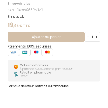
de 6 mois.100% efficace, il élimine les poux et les
En savoir plus
lentes en une seule application de 15 minutes.Sans
EAN :
3401596695323
alcool, sans insecticide, doux pour les cheveux.
En stock
19
,
95
€ TTC
Ajouter au panier
-
1
+
Paiements 100% sécurisés
Colissimo Domicile
À partir de 6,90€, offert à partir 80,00€
Retrait en pharmacie
Offert
Politique de retour
Satisfait ou remboursé