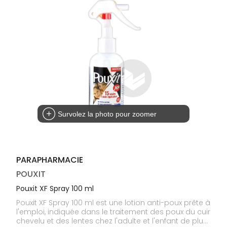
médicaux
Corps
Homme
Solaire
Visage
Survolez la photo pour zoomer
PARAPHARMACIE
POUXIT
Pouxit XF Spray 100 ml
Pouxit XF Spray 100 ml est une lotion anti-poux prête à
l'emploi, indiquée dans le traitement des poux du cuir
chevelu et des lentes chez l'adulte et l'enfant de plus