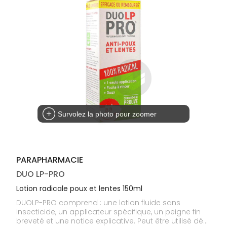
médicaux
Corps
Homme
Solaire
Visage
Survolez la photo pour zoomer
PARAPHARMACIE
DUO LP-PRO
Lotion radicale poux et lentes 150ml
DUOLP-PRO comprend : une lotion fluide sans
insecticide, un applicateur spécifique, un peigne fin
breveté et une notice explicative. Peut être utilisé dés