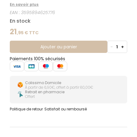
l'âge de 6 mois. Ne présente aucun effet indésirable
En savoir plus
connu.
EAN :
3595894625776
En stock
21
,
95
€ TTC
Ajouter au panier
-
1
+
Paiements 100% sécurisés
Colissimo Domicile
À partir de 6,90€, offert à partir 80,00€
Retrait en pharmacie
Offert
Politique de retour
Satisfait ou remboursé