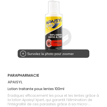
médicaux
Corps
Homme
Solaire
Visage
Survolez la photo pour zoomer
PARAPHARMACIE
APAISYL
Lotion traitante poux lentes 100ml
Éradiquez efficacement les poux et les lentes grâce à
la lotion Apaisyl Xpert, qui garantit l’élimination de
l’intégralité de ces parasites grâce à sa micro-