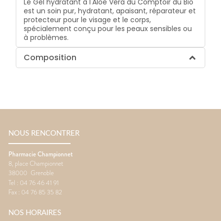
Le Gel hydratant à l'Aloe Vera du Comptoir du Bio
est un soin pur, hydratant, apaisant, réparateur et
protecteur pour le visage et le corps,
spécialement conçu pour les peaux sensibles ou
à problèmes.
Composition
NOUS RENCONTRER
Pharmacie Championnet
8, place Championnet
38000
Grenoble
Tel :
04 76 46 41 91
Fax :
04 76 85 35 82
NOS HORAIRES