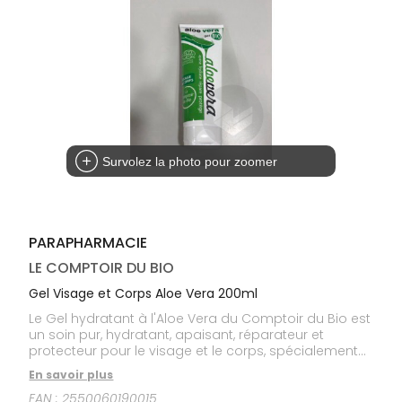
médicaux
Corps
Homme
Solaire
Visage
Survolez la photo pour zoomer
PARAPHARMACIE
LE COMPTOIR DU BIO
Gel Visage et Corps Aloe Vera 200ml
Le Gel hydratant à l'Aloe Vera du Comptoir du Bio est
un soin pur, hydratant, apaisant, réparateur et
protecteur pour le visage et le corps, spécialement
conçu pour les peaux sensibles ou à problèmes.
En savoir plus
EAN :
2550060190015