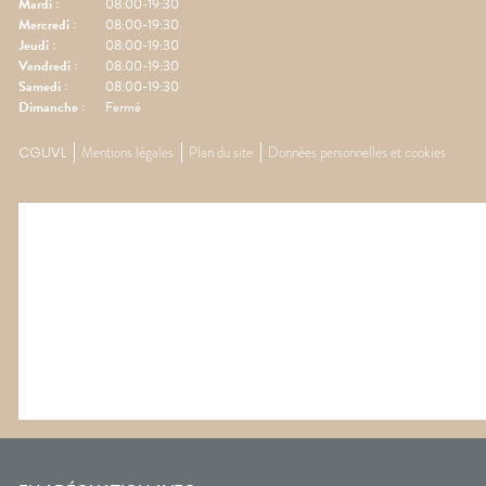
Mardi
:
08:00-19:30
Mercredi
:
08:00-19:30
Jeudi
:
08:00-19:30
Vendredi
:
08:00-19:30
Samedi
:
08:00-19:30
Dimanche
:
Fermé
CGUVL
Mentions légales
Plan du site
Données personnelles et cookies