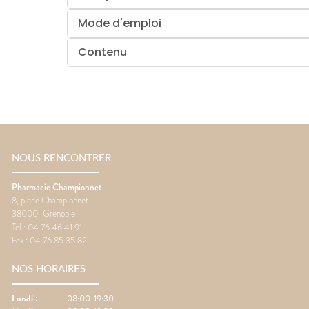
Mode d'emploi
Contenu
NOUS RENCONTRER
Pharmacie Championnet
8, place Championnet
38000
Grenoble
Tel :
04 76 46 41 91
Fax :
04 76 85 35 82
NOS HORAIRES
Lundi
:
08:00-19:30