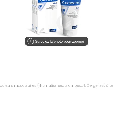
Survolez la photo pour zoomer
ouleurs musculaires (rhumatismes, crampes...). Ce gel est à ba