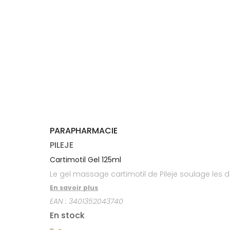
médicaux
Corps
Homme
Solaire
Visage
PARAPHARMACIE
PILEJE
Cartimotil Gel 125ml
Le gel massage cartimotil de Pileje soulage les d
En savoir plus
EAN :
3401352043740
En stock