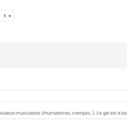
-
1
+
douleurs musculaires (rhumatismes, crampes...). Ce gel est à bas