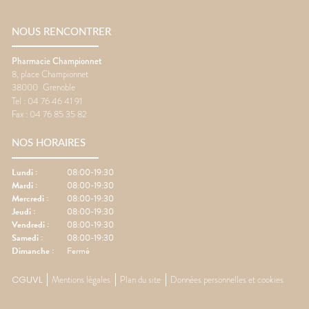
NOUS RENCONTRER
Pharmacie Championnet
8, place Championnet
38000
Grenoble
Tel :
04 76 46 41 91
Fax :
04 76 85 35 82
NOS HORAIRES
Lundi
:
08:00-19:30
Mardi
:
08:00-19:30
Mercredi
:
08:00-19:30
Jeudi
:
08:00-19:30
Vendredi
:
08:00-19:30
Samedi
:
08:00-19:30
Dimanche
:
Fermé
CGUVL
Mentions légales
Plan du site
Données personnelles et cookies