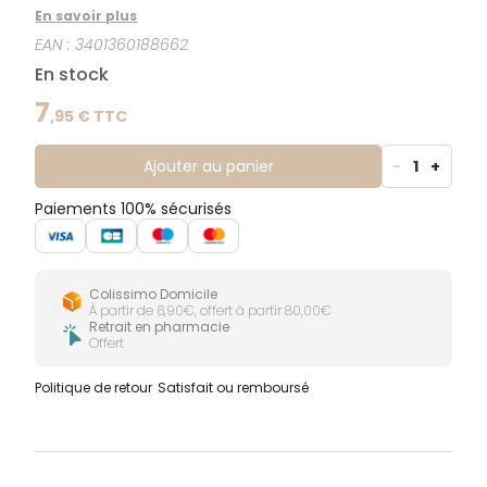
d'extrait hydroglycériné d'Arnica Montana. L’Arnica
En savoir plus
Montana aux vertus apaisantes et réparatrices, est
EAN :
3401360188662
associé à un extrait de Pâquerette (Bellis perennis)
aux propriétés tonifiantes.
En stock
7
,
95
€ TTC
Ajouter au panier
-
1
+
Paiements 100% sécurisés
Colissimo Domicile
À partir de 6,90€, offert à partir 80,00€
Retrait en pharmacie
Offert
Politique de retour
Satisfait ou remboursé