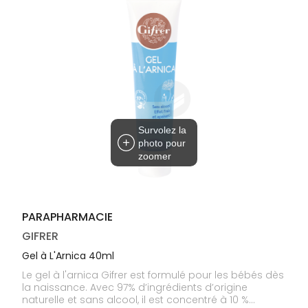
médicaux
Corps
Homme
Solaire
Visage
Survolez la
photo pour
zoomer
PARAPHARMACIE
GIFRER
Gel à L'Arnica 40ml
Le gel à l'arnica Gifrer est formulé pour les bébés dès
la naissance. Avec 97% d’ingrédients d’origine
naturelle et sans alcool, il est concentré à 10 %