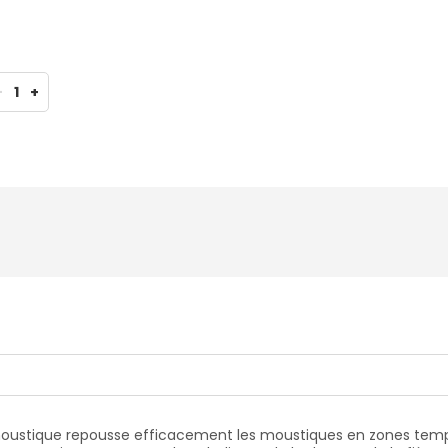
-
1
+
moustique repousse efficacement les moustiques en zones tempéré