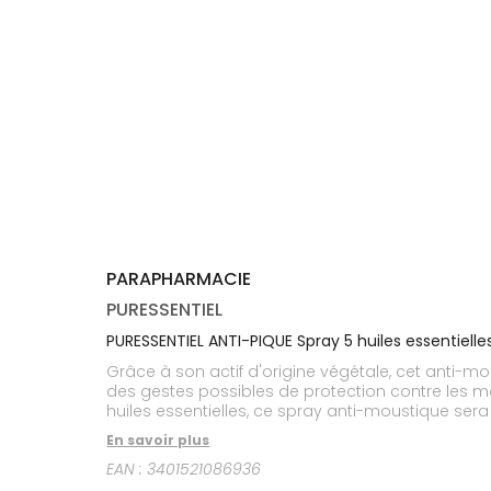
médicaux
Corps
Homme
Solaire
Visage
PARAPHARMACIE
PURESSENTIEL
PURESSENTIEL ANTI-PIQUE Spray 5 huiles essentielles
Grâce à son actif d'origine végétale, cet anti-mo
des gestes possibles de protection contre les m
huiles essentielles, ce spray anti-moustique sera également idéal pour apaiser en cas de piqûre.Avec sa do
il sera le meilleur allié des enfants dès 30 mois p
En savoir plus
testée en laboratoire : jusqu’à 7 heures sur le
EAN :
3401521086936
jusqu’à 6 heures 30 sur les moustiques tropicaux