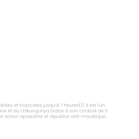
s et tropicales jusqu’à 7 heures(1). Il est l’un
aune et du chikungunya.Grâce à son cocktail de 5
ge neurotoxique - Sans gaz propulseur(1) Efficacité
ens), les phlébotomes (Phlebotomus duboscqi) ;
s tiques (Ixodes ricinus).