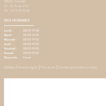
38000
Grenoble
Tel :
04 76 46 41 91
Fax :
04 76 85 35 82
NOS HORAIRES
Lundi
:
08:00-19:30
Mardi
:
08:00-19:30
Mercredi
:
08:00-19:30
Jeudi
:
08:00-19:30
Vendredi
:
08:00-19:30
Samedi
:
08:00-19:30
Dimanche
:
Fermé
CGUVL
Mentions légales
Plan du site
Données personnelles et cookies