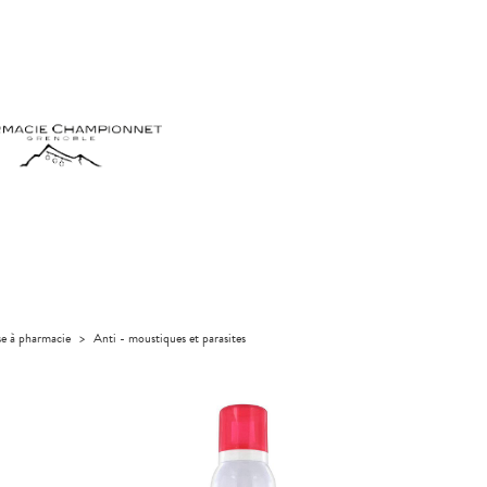
se à pharmacie
>
Anti - moustiques et parasites