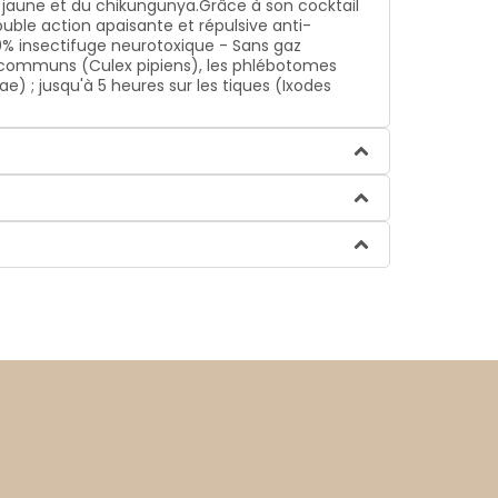
e jaune et du chikungunya.Grâce à son cocktail
uble action apaisante et répulsive anti-
! 0% insectifuge neurotoxique - Sans gaz
 et communs (Culex pipiens), les phlébotomes
 ; jusqu'à 5 heures sur les tiques (Ixodes