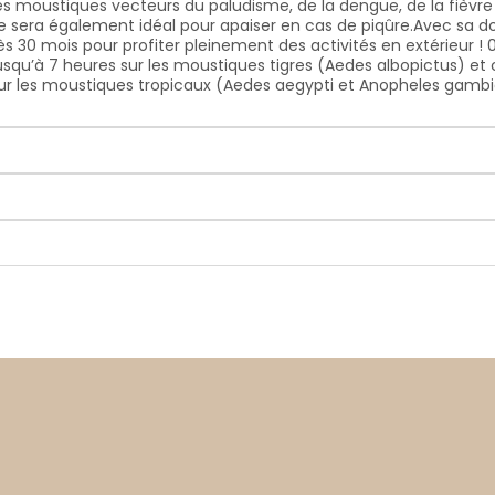
les moustiques vecteurs du paludisme, de la dengue, de la fièvr
ue sera également idéal pour apaiser en cas de piqûre.Avec sa do
 dès 30 mois pour profiter pleinement des activités en extérieur 
: jusqu’à 7 heures sur les moustiques tigres (Aedes albopictus)
r les moustiques tropicaux (Aedes aegypti et Anopheles gambiae)