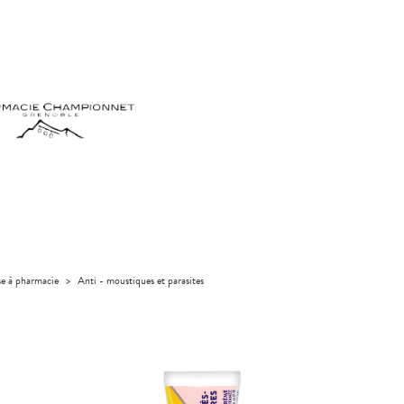
se à pharmacie
>
Anti - moustiques et parasites