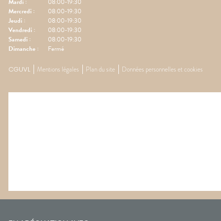
Mardi
:
08:00-19:30
Mercredi
:
08:00-19:30
Jeudi
:
08:00-19:30
Vendredi
:
08:00-19:30
Samedi
:
08:00-19:30
Dimanche
:
Fermé
CGUVL
Mentions légales
Plan du site
Données personnelles et cookies