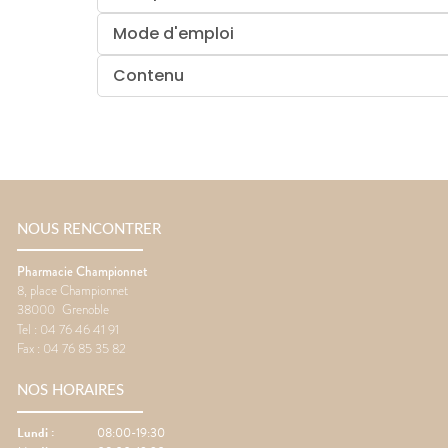
Mode d'emploi
Contenu
NOUS RENCONTRER
Pharmacie Championnet
8, place Championnet
38000
Grenoble
Tel :
04 76 46 41 91
Fax :
04 76 85 35 82
NOS HORAIRES
Lundi
:
08:00-19:30