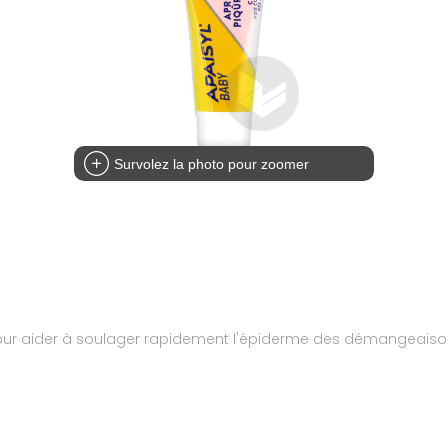
Survolez la photo pour zoomer
pour aider à soulager rapidement l'épiderme des démangeais