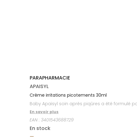
médicaux
Corps
Homme
Solaire
Visage
PARAPHARMACIE
APAISYL
Crème irritations picotements 30ml
Baby Apaisyl soin après piqûres a été formulé 
En savoir plus
EAN :
3401543688729
En stock