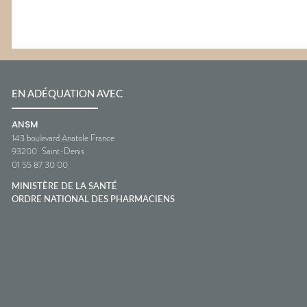
EN ADÉQUATION AVEC
ANSM
143 boulevard Anatole France
93200
Saint-Denis
01 55 87 30 00
MINISTÈRE DE LA SANTÉ
ORDRE NATIONAL DES PHARMACIENS