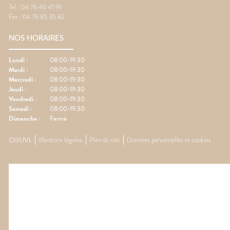
Tel :
04 76 46 41 91
Fax :
04 76 85 35 82
NOS HORAIRES
Lundi
:
08:00-19:30
Mardi
:
08:00-19:30
Mercredi
:
08:00-19:30
Jeudi
:
08:00-19:30
Vendredi
:
08:00-19:30
Samedi
:
08:00-19:30
Dimanche
:
Fermé
CGUVL
Mentions légales
Plan du site
Données personnelles et cookies