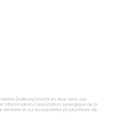
leine (halitose).Enrichi en Aloe Vera, aux
et inflammation.L’association synergique de la
e dentaire et sur les bactéries productrices de
nique susceptible d’inactiver la