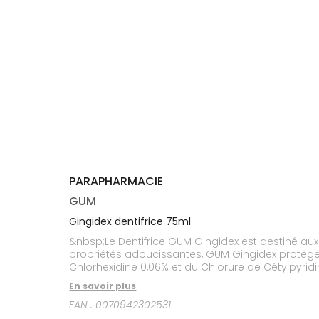
médicaux
Corps
Homme
Solaire
Visage
PARAPHARMACIE
GUM
Gingidex dentifrice 75ml
&nbsp;Le Dentifrice GUM Gingidex est destiné aux 
propriétés adoucissantes, GUM Gingidex protège 
Chlorhexidine 0,06% et du Chlorure de Cétylpyridi
composés sulfurés volatils responsables de la m
En savoir plus
chlorhexidine.&nbsp;
EAN :
0070942302531