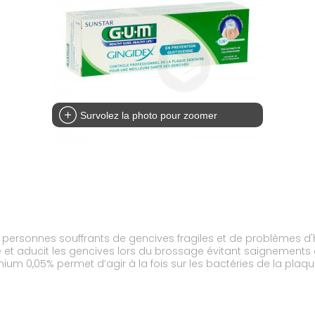
Survolez la photo pour zoomer
personnes souffrants de gencives fragiles et de problèmes d'ha
et aducit les gencives lors du brossage évitant saignements 
nium 0,05% permet d’agir à la fois sur les bactéries de la plaqu
auvaise haleine (halitose).Dentifrice sans agent moussant anio