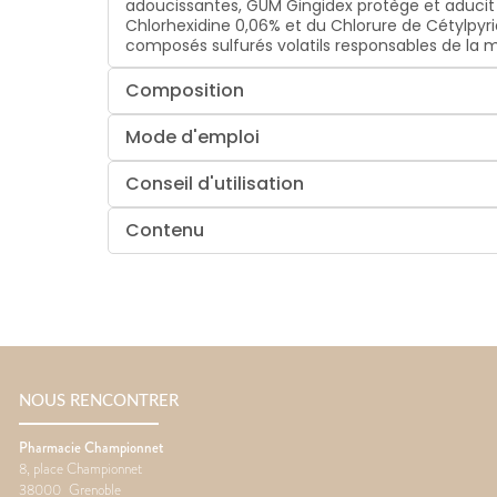
adoucissantes, GUM Gingidex protège et aducit 
Chlorhexidine 0,06% et du Chlorure de Cétylpyrid
composés sulfurés volatils responsables de la m
Composition
Mode d'emploi
Conseil d'utilisation
Contenu
NOUS RENCONTRER
Pharmacie Championnet
8, place Championnet
38000
Grenoble