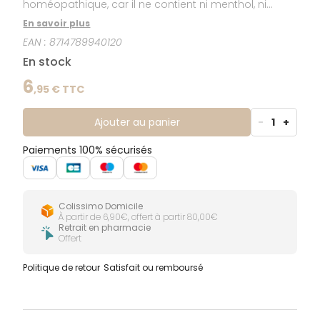
homéopathique, car il ne contient ni menthol, ni
essence de menthe. Il contient du fluorure d'amines
En savoir plus
Olafluor qui se fixe rapidement sur l'émail, stimule la
EAN :
8714789940120
reminéralisation et le rend plus résistant à l'attaque
acide bactérienne. Elmex sans menthol favorise ainsi
En stock
la prévention de la carie.
6
,
95
€ TTC
Ajouter au panier
-
1
+
Paiements 100% sécurisés
Colissimo Domicile
À partir de 6,90€, offert à partir 80,00€
Retrait en pharmacie
Offert
Politique de retour
Satisfait ou remboursé