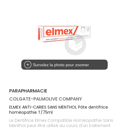
médicaux
Corps
Homme
Solaire
Visage
Survolez la photo pour zoomer
PARAPHARMACIE
COLGATE-PALMOLIVE COMPANY
ELMEX ANTI-CARIES SANS MENTHOL Pâte dentifrice
homéopathie T/75ml
Le Dentifrice Elmex Compatible Homéopathie Sans
Menthol peut être utilisé au cours d'un traitement