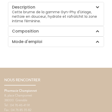
Description
Cette brume de la gamme Gyn-Phy d'Uriage,
nettoie en douceur, hydrate et rafraîchit la zone
intime féminine.
Composition
Mode d'emploi
NOUS RENCONTRER
Pharmacie Championnet
8, place Championnet
38000
Grenoble
Tel :
04 76 46 41 91
Fax :
04 76 85 35 82