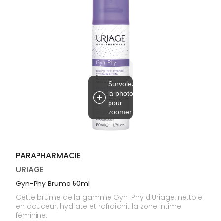
médicaux
Corps
Homme
Solaire
Visage
Survolez
la photo
pour
zoomer
PARAPHARMACIE
URIAGE
Gyn-Phy Brume 50ml
Cette brume de la gamme Gyn-Phy d'Uriage, nettoie
en douceur, hydrate et rafraîchit la zone intime
féminine.