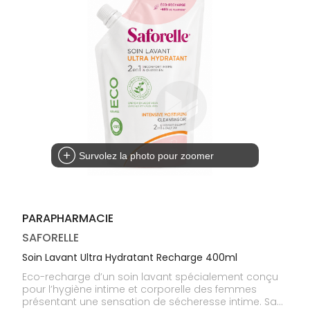
médicaux
Corps
Homme
Solaire
Visage
Survolez la photo pour zoomer
PARAPHARMACIE
SAFORELLE
Soin Lavant Ultra Hydratant Recharge 400ml
Eco-recharge d’un soin lavant spécialement conçu
pour l’hygiène intime et corporelle des femmes
présentant une sensation de sécheresse intime. Sa