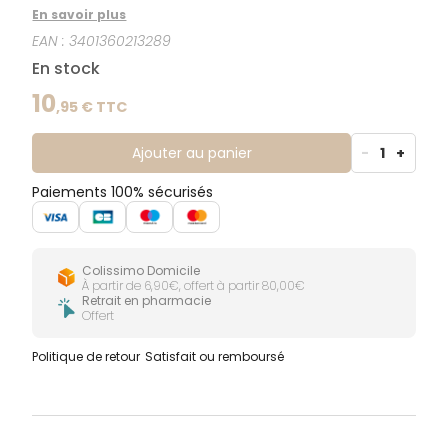
formule associe une base lavante douce au pH
En savoir plus
adapté, des extraits naturels de bardane et de l’aloe
EAN :
3401360213289
vera. Elle nettoie délicatement tout en apportant
confort et hydratation aux peaux et muqueuses
En stock
sensibles. Convient à un usage quotidien. Usage
externe uniquement.
10
,
95
€ TTC
Ajouter au panier
-
1
+
Paiements 100% sécurisés
Colissimo Domicile
À partir de 6,90€, offert à partir 80,00€
Retrait en pharmacie
Offert
Politique de retour
Satisfait ou remboursé