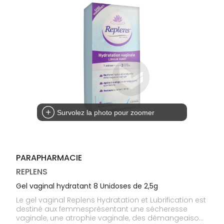
médicaux
Corps
Homme
Solaire
Visage
Survolez la photo pour zoomer
PARAPHARMACIE
REPLENS
Gel vaginal hydratant 8 Unidoses de 2,5g
Le gel vaginal Replens Hydratation et Lubrification est
destiné aux femmesprésentant une sécheresse
vaginale, une atrophie vaginale, des démangeaisons