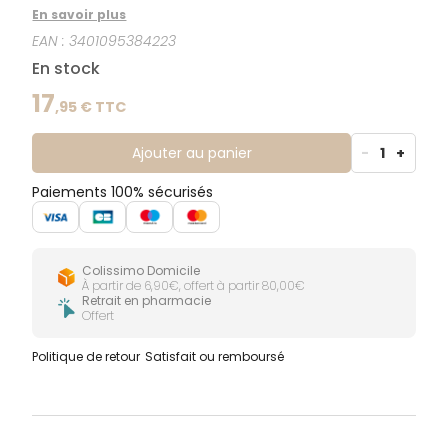
oudes irritations et une sensation d'inconfort.
En savoir plus
EAN :
3401095384223
En stock
17
,
95
€ TTC
Ajouter au panier
-
1
+
Paiements 100% sécurisés
Colissimo Domicile
À partir de 6,90€, offert à partir 80,00€
Retrait en pharmacie
Offert
Politique de retour
Satisfait ou remboursé