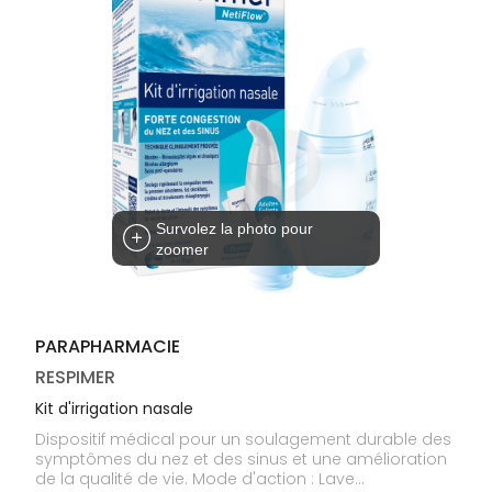
médicaux
Corps
Homme
Solaire
Visage
Survolez la photo pour
zoomer
PARAPHARMACIE
RESPIMER
Kit d'irrigation nasale
Dispositif médical pour un soulagement durable des
symptômes du nez et des sinus et une amélioration
de la qualité de vie. Mode d'action : Lave