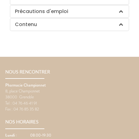
Précautions d'emploi
Contenu
NOUS RENCONTRER
Pharmacie Championnet
8, place Championnet
38000
Grenoble
Tel :
04 76 46 41 91
Fax :
04 76 85 35 82
NOS HORAIRES
Lundi
:
08:00-19:30