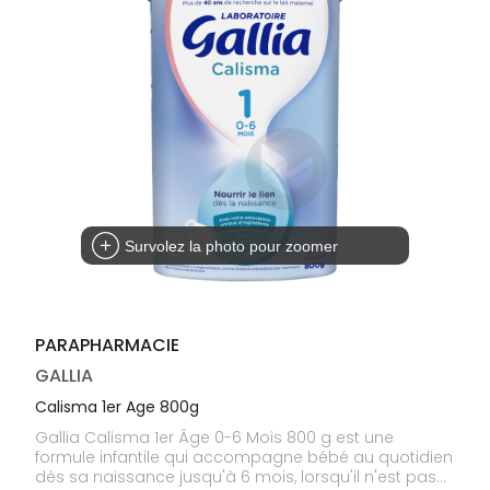
médicaux
Corps
Homme
Solaire
Visage
Survolez la photo pour zoomer
PARAPHARMACIE
GALLIA
Calisma 1er Age 800g
Gallia Calisma 1er Âge 0-6 Mois 800 g est une
formule infantile qui accompagne bébé au quotidien
dès sa naissance jusqu'à 6 mois, lorsqu'il n'est pas