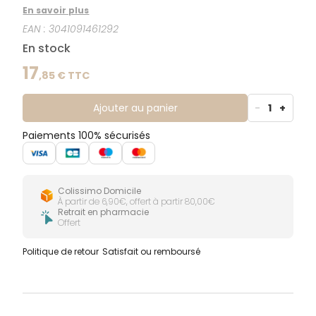
allaité. Elle est à base d'une association unique
En savoir plus
d'ingrédients dont la DHA (Oméga 3).
EAN :
3041091461292
En stock
17
,
85
€ TTC
Ajouter au panier
-
1
+
Paiements 100% sécurisés
Colissimo Domicile
À partir de 6,90€, offert à partir 80,00€
Retrait en pharmacie
Offert
Politique de retour
Satisfait ou remboursé