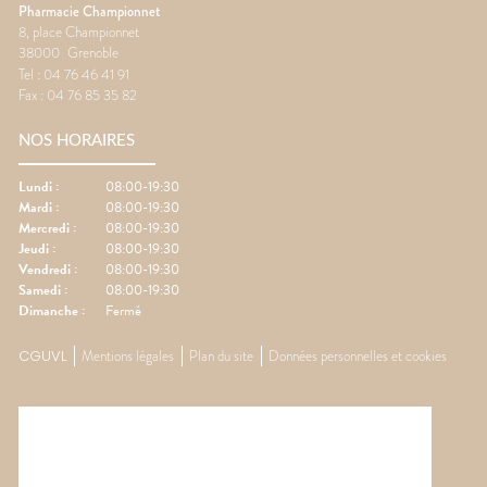
Pharmacie Championnet
8, place Championnet
38000
Grenoble
Tel :
04 76 46 41 91
Fax :
04 76 85 35 82
NOS HORAIRES
Lundi
:
08:00-19:30
Mardi
:
08:00-19:30
Mercredi
:
08:00-19:30
Jeudi
:
08:00-19:30
Vendredi
:
08:00-19:30
Samedi
:
08:00-19:30
Dimanche
:
Fermé
CGUVL
Mentions légales
Plan du site
Données personnelles et cookies