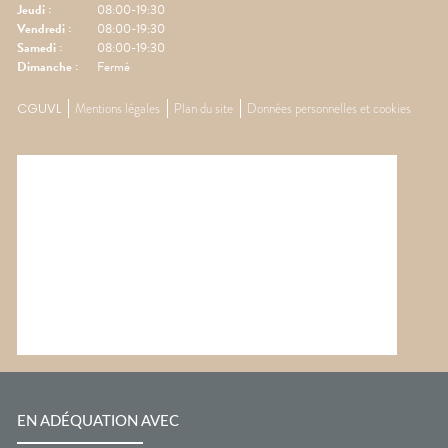
Jeudi
:
08:00-19:30
Vendredi
:
08:00-19:30
Samedi
:
08:00-19:30
Dimanche
:
Fermé
CGUVL
Mentions légales
Plan du site
Données personnelles et cookies
EN ADÉQUATION AVEC