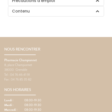
Précautions d'emploi
Contenu
NOUS RENCONTRER
Pharmacie Championnet
8, place Championnet
38000
Grenoble
Tel :
04 76 46 41 91
Fax :
04 76 85 35 82
NOS HORAIRES
Lundi
:
08:00-19:30
Mardi
:
08:00-19:30
Mercredi
:
08:00-19:30