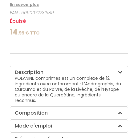
encore de la Quercétine, ingrédients reconnus.
En savoir plus
EAN :
5060072731689
Épuisé
14
,
95
€ TTC
Description
POLANINE comprimés est un complexe de 12
ingrédients avec notamment : L’Andrographis, du
Curcuma et du Poivre, de la Livèche, de l’Hysope
ou encore de la Quercétine, ingrédients
reconnus.
Composition
Mode d'emploi