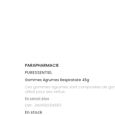
médicaux
Corps
Homme
Solaire
Visage
PARAPHARMACIE
PURESSENTIEL
Gommes Agrumes Respiratoire 45g
Ces gommes agrumes sont composées de gomme d'a
utilisé pour ses vertus.
En savoir plus
EAN :
3401560314663
En stock