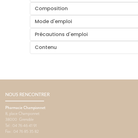
Composition
Mode d'emploi
Précautions d'emploi
Contenu
NOUS RENCONTRER
Pharmacie Championnet
8, place Championnet
38000
Grenoble
Tel :
04 76 46 41 91
Fax :
04 76 85 35 82