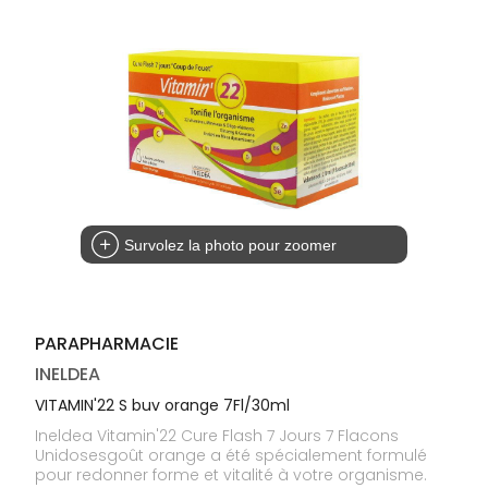
médicaux
Corps
Homme
Solaire
Visage
Survolez la photo pour zoomer
PARAPHARMACIE
INELDEA
VITAMIN'22 S buv orange 7Fl/30ml
Ineldea Vitamin'22 Cure Flash 7 Jours 7 Flacons
Unidosesgoût orange a été spécialement formulé
pour redonner forme et vitalité à votre organisme.