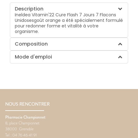
Description
Ineldea Vitamin'22 Cure Flash 7 Jours 7 Flacons
Unidosesgoût orange a été spécialement formulé
pour redonner forme et vitalité à votre
organisme.
Composition
Mode d'emploi
NOUS RENCONTRER
Pharmacie Championnet
8, place Championnet
38000
Grenoble
Tel :
04 76 46 41 91