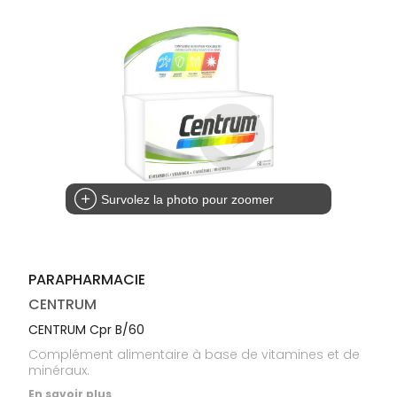
médicaux
Corps
Homme
Solaire
Visage
Survolez la photo pour zoomer
PARAPHARMACIE
CENTRUM
CENTRUM Cpr B/60
Complément alimentaire à base de vitamines et de
minéraux.
En savoir plus