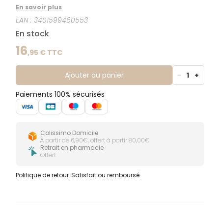
de minéraux. Ce complément alimentaire contient : -
En savoir plus
9 Vitamines dont les Vitamines B12 et C - 2 minéraux
EAN :
3401599460553
dont le Fer - du Ginseng. - 3 ferments Tri-Bion
brevetés.
En stock
16
,
95
€ TTC
Ajouter au panier
-
1
+
Paiements 100% sécurisés
Colissimo Domicile
À partir de 6,90€, offert à partir 80,00€
Retrait en pharmacie
Offert
Politique de retour
Satisfait ou remboursé