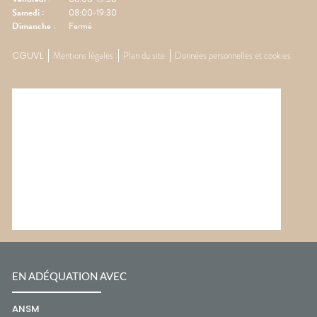
Samedi
:
08:00-19:30
Dimanche
:
Fermé
CGUVL
Mentions légales
Plan du site
Données personnelles et cookies
EN ADÉQUATION AVEC
ANSM