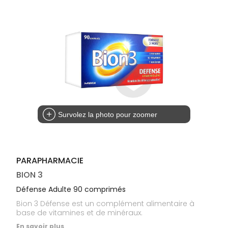
médicaux
Corps
Homme
Solaire
Visage
Survolez la photo pour zoomer
PARAPHARMACIE
BION 3
Défense Adulte 90 comprimés
Bion 3 Défense est un complément alimentaire à
base de vitamines et de minéraux.
En savoir plus