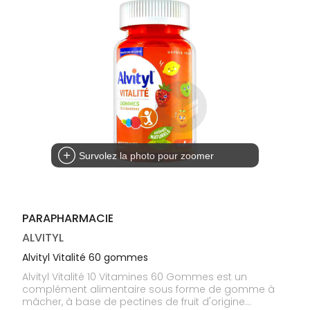
médicaux
Corps
Homme
Solaire
Visage
Survolez la photo pour zoomer
PARAPHARMACIE
ALVITYL
Alvityl Vitalité 60 gommes
Alvityl Vitalité 10 Vitamines 60 Gommes est un
complément alimentaire sous forme de gomme à
mâcher, à base de pectines de fruit d'origine