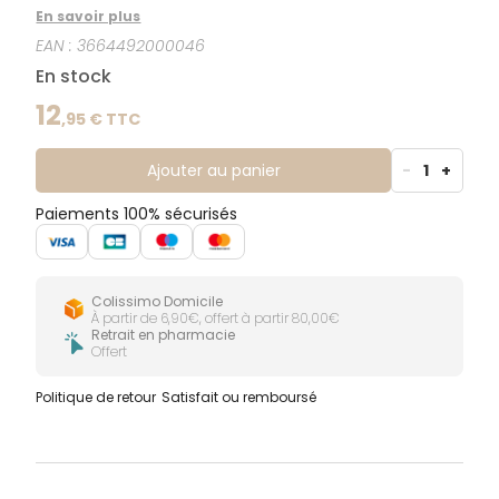
naturelle. Ce complément alimentaire peut s'utiliser
En savoir plus
par les enfants dès 4 ans. Ces gommes contient une
EAN :
3664492000046
formule qui associe 10 vitamines qui couvrent les
valeurs nutritionnelles. Formulées sans gélatine, sans
En stock
conservateurs, sans lactose.
12
,
95
€ TTC
Ajouter au panier
-
1
+
Paiements 100% sécurisés
Colissimo Domicile
À partir de 6,90€, offert à partir 80,00€
Retrait en pharmacie
Offert
Politique de retour
Satisfait ou remboursé