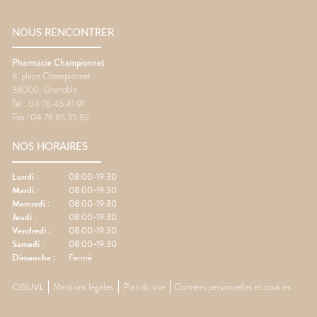
NOUS RENCONTRER
Pharmacie Championnet
8, place Championnet
38000
Grenoble
Tel :
04 76 46 41 91
Fax :
04 76 85 35 82
NOS HORAIRES
Lundi
:
08:00-19:30
Mardi
:
08:00-19:30
Mercredi
:
08:00-19:30
Jeudi
:
08:00-19:30
Vendredi
:
08:00-19:30
Samedi
:
08:00-19:30
Dimanche
:
Fermé
CGUVL
Mentions légales
Plan du site
Données personnelles et cookies