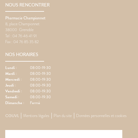
NOUS RENCONTRER
Pharmacie Championnet
8, place Championnet
38000
Grenoble
Tel :
04 76 46 41 91
Fax :
04 76 85 35 82
NOS HORAIRES
Lundi
:
08:00-19:30
Mardi
:
08:00-19:30
Mercredi
:
08:00-19:30
Jeudi
:
08:00-19:30
Vendredi
:
08:00-19:30
Samedi
:
08:00-19:30
Dimanche
:
Fermé
CGUVL
Mentions légales
Plan du site
Données personnelles et cookies