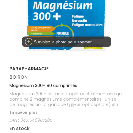
médicaux
Corps
Homme
Solaire
Visage
Survolez la photo pour zoomer
PARAPHARMACIE
BOIRON
Magnésium 300+ 80 comprimés
Magnésium 300+ est un complément alimentaire qui
combine 2 magnésiums complémentaires : un sel
de magnésium organique (glycérophosphate) et un
sel de magnésium riche en magnésium élément
En savoir plus
(carbonate) pour un apport quotidien optimal. Le
EAN :
3401546907285
magnésium et la vitamine B6 contenus dans
Magnésium 300+ contribuent à réduire la fatigue et
En stock
au fonctionnement normal du système nerveux. Le