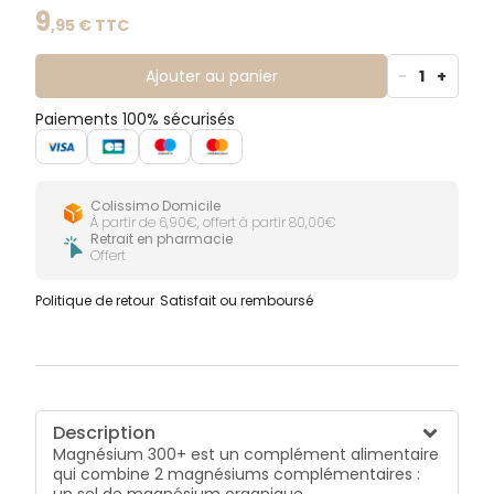
magnésium contribue également à une fonction
9
,
95
€ TTC
musculaire normale.
Ajouter au panier
-
1
+
Paiements 100% sécurisés
Colissimo Domicile
À partir de 6,90€, offert à partir 80,00€
Retrait en pharmacie
Offert
Politique de retour
Satisfait ou remboursé
Description
Magnésium 300+ est un complément alimentaire
qui combine 2 magnésiums complémentaires :