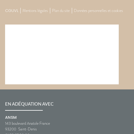
CGUVL
Mentions légales
Plan du site
Données personnelles et cookies
EN ADÉQUATION AVEC
ANSM
143 boulevard Anatole France
93200
Saint-Denis