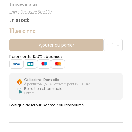
mémoire, apprentissage...). Pediakid Gommes
En savoir plus
Oméga 3 60 Gommes est un complément
EAN :
3700225602337
alimentaire sous forme de gommes à base
d’Oméga 3, Vitamines et Zinc. Ce complément
En stock
alimentaire contient de l’huile de lin riche en Oméga
3, tels que l’acide alpha-linolénique. Indication :
11
,
95
€ TTC
Concentration de l'enfant
Ajouter au panier
-
1
+
Paiements 100% sécurisés
Colissimo Domicile
À partir de 6,90€, offert à partir 80,00€
Retrait en pharmacie
Offert
Politique de retour
Satisfait ou remboursé