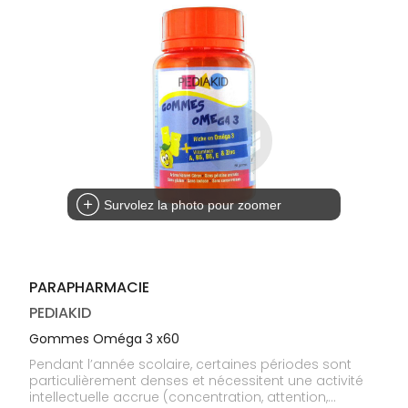
médicaux
Corps
Homme
Solaire
Visage
Survolez la photo pour zoomer
PARAPHARMACIE
PEDIAKID
Gommes Oméga 3 x60
Pendant l’année scolaire, certaines périodes sont
particulièrement denses et nécessitent une activité
intellectuelle accrue (concentration, attention,